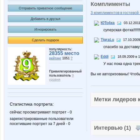
Комплименты
Отправить приватное сообщение
3 комплиментов в гостевой 
Добавить в друзья
ЮТо4ка
03.12.2011
Игнорировать
суперская фотка!!!!!!!
TigraLu
17.10.2009
Сделать подарок
спасибо за доставку 
популярность:
28355 место
Eddi
18.09.2009 в 
рейтинг
1051
?
У нас пока одна трен
Привилегированный
Вы не авторизованы! Чтоб
пользователь
9
уровня
Метки лидеров
Статистика портрета:
сейчас просматривают портрет - 0
зарегистрированные пользователи
посетившие портрет за 7 дней - 0
Интервью (1)