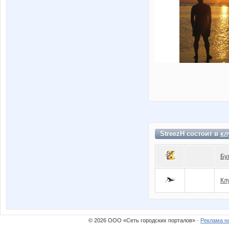
StreezH состоит в
кл
Бу
Кл
© 2026 ООО «Сеть городских порталов» ·
Реклама н