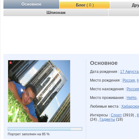
Основное
Блог
( 0 )
Др
Шпионаж
Основное
Дата рождения :
17 Август
Место рождения :
Россия
,
Н
Место нахождения :
Россия
Место проживания :
НиНо,
Любимые места :
Хабарско
Интересы :
Спорт
(3919) ,
К
(24) ,
Гаджеты
(18)
Портрет заполнен на 85 %